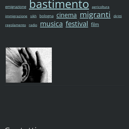
bastimento
emigrazione
agricoltura
migranti
cinema
bologna
immigrazione
sikh
diritti
musica
festival
film
regolamento
radio